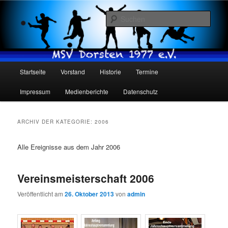
Such
MSV Dorsten 1977 e.V.
Hauptmenü
Startseite
Vorstand
Historie
Termine
Zum
Zum
Impressum
Medienberichte
Datenschutz
Inhalt
sekundären
wechseln
Inhalt
ARCHIV DER KATEGORIE:
2006
wechseln
Alle Ereignisse aus dem Jahr 2006
Vereinsmeisterschaft 2006
Veröffentlicht am
26. Oktober 2013
von
admin