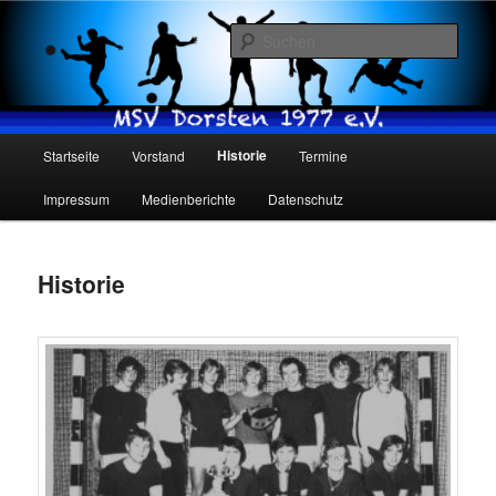
Such
MSV Dorsten 1977 e.V.
Hauptmenü
Historie
Startseite
Vorstand
Termine
Zum
Impressum
Medienberichte
Datenschutz
Inhalt
wechseln
Historie