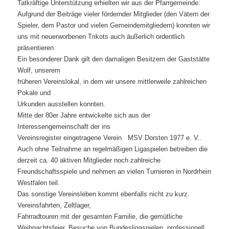
Tatkräftige Unterstützung erhielten wir aus der Pfarrgemeinde:
Aufgrund der Beiträge vieler fördernder Mitglieder (den Vätern der
Spieler, dem Pastor und vielen Gemeindemitgliedern) konnten wir
uns mit neuerworbenen Trikots auch äußerlich ordentlich
präsentieren.
Ein besonderer Dank gilt den damaligen Besitzern der Gaststätte
Wolf, unserem
früheren Vereinslokal, in dem wir unsere mittlerweile zahlreichen
Pokale und
Urkunden ausstellen konnten.
Mitte der 80er Jahre entwickelte sich aus der
Interessengemeinschaft der ins
Vereinsregister eingetragene Verein MSV Dorsten 1977 e. V..
Auch ohne Teilnahme an regelmäßigen Ligaspielen betreiben die
derzeit ca. 40 aktiven Mitglieder noch zahlreiche
Freundschaftsspiele und nehmen an vielen Turnieren in Nordrhein
Westfalen teil.
Das sonstige Vereinsleben kommt ebenfalls nicht zu kurz.
Vereinsfahrten, Zeltlager,
Fahrradtouren mit der gesamten Familie, die gemütliche
Weihnachtsfeier, Besuche von Bundesligaspielen, professionell