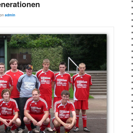
enerationen
von
admin