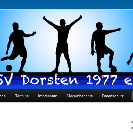
977 e.V.
orie
Termine
Impressum
Medienberichte
Datenschutz