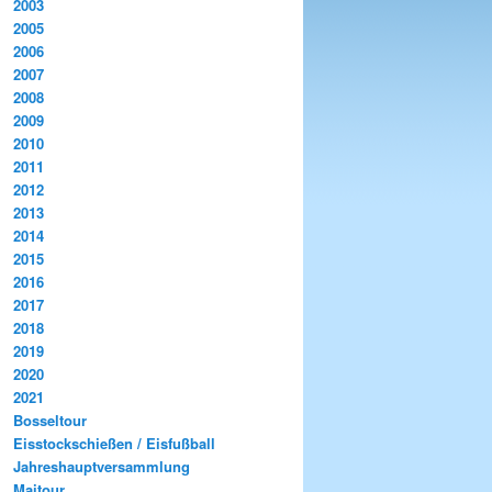
2003
2005
2006
2007
2008
2009
2010
2011
2012
2013
2014
2015
2016
2017
2018
2019
2020
2021
Bosseltour
Eisstockschießen / Eisfußball
Jahreshauptversammlung
Maitour